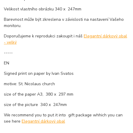
Velikost vlastního obrázku 340 x 247mm
Barevnost může být zkreslena v závislosti na nastavení Vašeho
monitoru.
Doporučujeme k reprodukci zakoupit i náš
Elegantní dárkový obal
- velký
-----
EN
Signed print on paper by Ivan Svatos
motive: St. Nicolaus church
size of the paper A3, 380 x 297 mm
size of the picture 340 x 247mm
We recommend you to put it into gift package whhich you can
see here
Elegantní dárkový obal