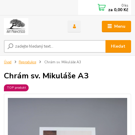
0
ks
za
0,00 Kč
Menu
Hledat
Úvod
Reprodukce
Chrám sv. Mikuláše A3
Chrám sv. Mikuláše A3
TOP produkt