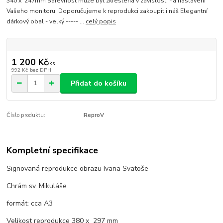
340 x 247mm Barevnost může být zkreslena v závislosti na nastavení
Vašeho monitoru. Doporučujeme k reprodukci zakoupit i náš Elegantní
dárkový obal - velký ----- ...
celý popis
1 200 Kč
/
ks
992 Kč
bez DPH
Přidat do košíku
Číslo produktu:
ReproV
Kompletní specifikace
Signovaná reprodukce obrazu Ivana Svatoše
Chrám sv. Mikuláše
formát: cca A3
Velikost reprodukce 380 x 297 mm