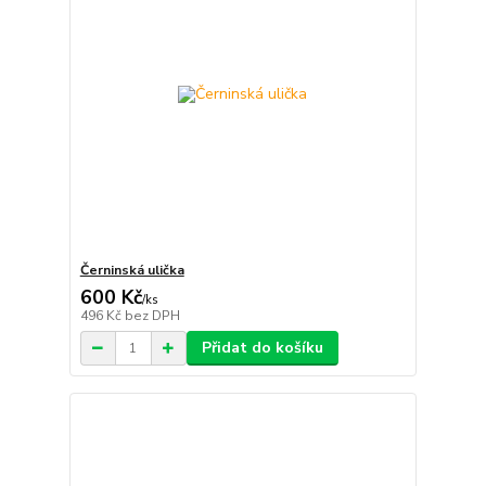
Černinská ulička
600 Kč
/
ks
496 Kč
bez DPH
Přidat do košíku