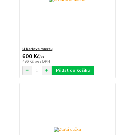
U Karlova mostu
600 Kč
/
ks
496 Kč
bez DPH
Přidat do košíku