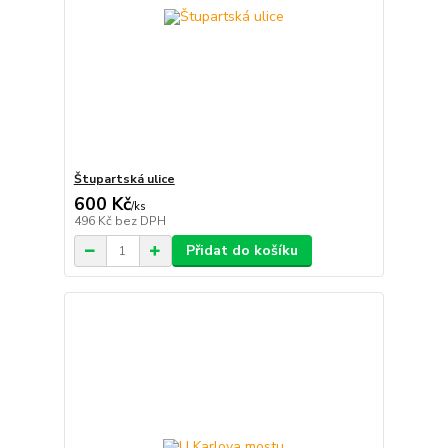
Štupartská ulice
600 Kč
/
ks
496 Kč
bez DPH
Přidat do košíku