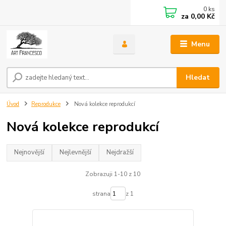
0
ks
za
0,00 Kč
Menu
Hledat
Úvod
Reprodukce
Nová kolekce reprodukcí
Nová kolekce reprodukcí
Nejnovější
Nejlevnější
Nejdražší
Zobrazuji 1-10 z 10
strana
z 1