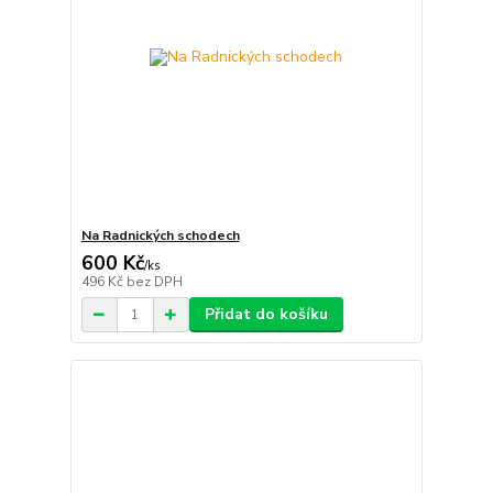
Na Radnických schodech
600 Kč
/
ks
496 Kč
bez DPH
Přidat do košíku