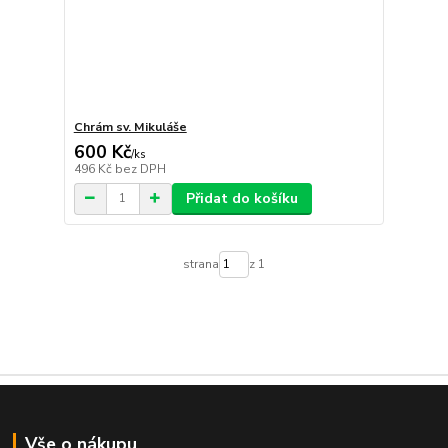
Chrám sv. Mikuláše
600 Kč
/
ks
496 Kč
bez DPH
Přidat do košíku
strana
z 1
Vše o nákupu