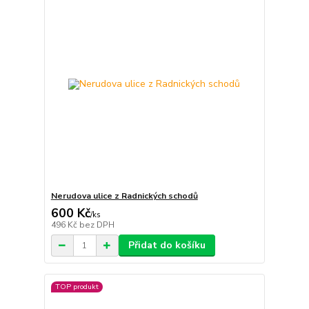
Nerudova ulice z Radnických schodů
600 Kč
/
ks
496 Kč
bez DPH
Přidat do košíku
TOP produkt