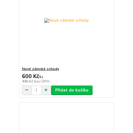
Nové zámcké schody
600 Kč
/
ks
496 Kč
bez DPH
Přidat do košíku