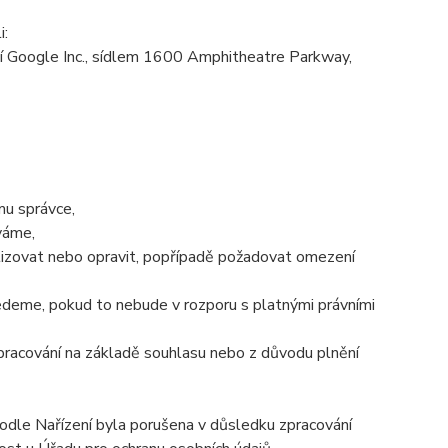
i:
 Google Inc., sídlem 1600 Amphitheatre Parkway,
mu správce,
váme,
alizovat nebo opravit, popřípadě požadovat omezení
deme, pokud to nebude v rozporu s platnými právními
pracování na základě souhlasu nebo z důvodu plnění
podle Nařízení byla porušena v důsledku zpracování