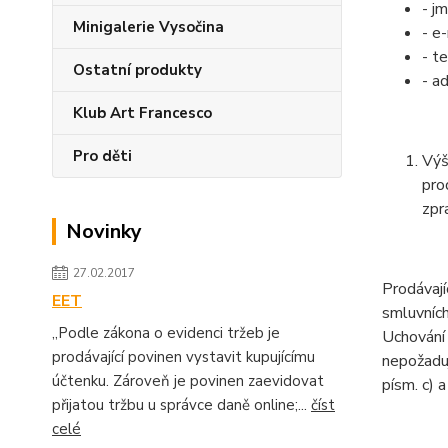
- j
Minigalerie Vysočina
- e
- te
Ostatní produkty
- a
Klub Art Francesco
Pro děti
Výš
pro
zpr
Novinky
27.02.2017
Prodávají
EET
smluvních
„Podle zákona o evidenci tržeb je
Uchování 
prodávající povinen vystavit kupujícímu
nepožaduj
účtenku. Zároveň je povinen zaevidovat
písm. c) 
přijatou tržbu u správce daně online;...
číst
celé