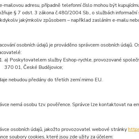
e-mailovou adresu, případně telefonní číslo mohou být kupujícímu
žňuje § 7 odst. 3 zákona č.480/2004 Sb., o službách informační s
 kdykoliv jakýmkoliv způsobem – například zasláním e-mailu nebo
acování osobních údajů je prováděno správcem osobních údajů. Os
acovatelé:
a) Poskytovatelem služby Eshop-rychle, provozované společno
370 01, České Budějovice;
daje nebudou předány do třetích zemí mimo EU.
ávce nemá osobu tzv. pověřence. Správce lze kontaktovat na em
ávce osobních údajů, jakožto provozovatel webové stránky
http
ánce soubory cookies, které jsou zde užity za účelem: