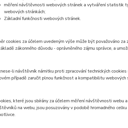
měření návštěvnosti webových stránek a vytváření statistik tý
webových stránkách;
Základní funkčnosti webových stránek.
běr cookies za účelem uvedeným výše může být považováno za zp
základě zákonného důvodu - oprávněného zájmu správce, a umožňuje
znese-li návštěvník námitku proti zpracování technických cookie
ovém případě zaručit plnou funkčnost a kompatibilitu webových 
ookies, které jsou sbírány za účelem měření návštěvnosti webu a v
štěvníků na webu, jsou posuzovány v podobě hromadného celku a
notlivce.