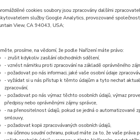
hromážděné cookies soubory jsou zpracovány dalšími zpracovatel
kytovatelem služby Google Analytics, provozované společností
ntain View, CA 94043, USA;
měte, prosíme, na vědomí, že podle Nařízení máte právo:
- zrušit kdykoliv zasílání obchodních sdělení,
- vznést námitku proti zpracování na základě oprávněného záj
- požadovat po nás informaci, jaké vaše osobní údaje zpracová
- vyžádat si u nás přístup k těmto údajům a tyto nechat aktu
zpracování,
- požadovat po nás výmaz těchto osobních údajů, výmaz prove
předpisy nebo oprávněnými zájmy správce,
- na přenositelnost údajů, pokud se jedná o automatizované z
smlouvy,
- požadovat kopii zpracovávaných osobních údajů,
- na účinnou soudní ochranu, pokud máte za to, že vaše práva 