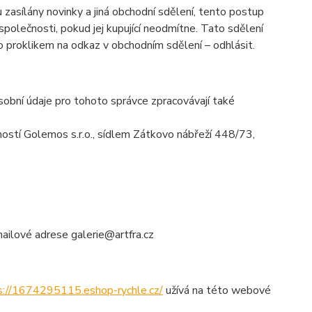
 zasílány novinky a jiná obchodní sdělení, tento postup
polečnosti, pokud jej kupující neodmítne. Tato sdělení
 proklikem na odkaz v obchodním sdělení – odhlásit.
obní údaje pro tohoto správce zpracovávají také
stí Golemos s.r.o., sídlem Zátkovo nábřeží 448/73,
ailové adrese galerie@artfra.cz
s://1674295115.eshop-rychle.cz/
užívá na této webové