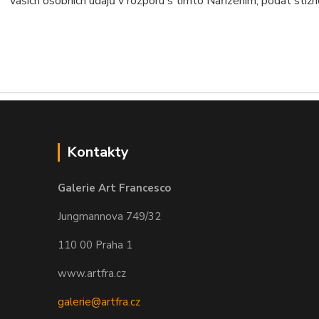
vašich osobních údajů v rozporu s tímto Nařízením, podat stíž
Kontakty
Galerie Art Francesco
Jungmannova 749/32
110 00 Praha 1
www.artfra.cz
galerie@artfra.cz