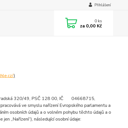
Přihlášení
0
ks
za
0,00 Kč
hle.cz/
)
šehradská 320/49, PSČ 128 00, IČ 04668715,
 zpracovává ve smyslu nařízení Evropského parlamentu a
áním osobních údajů a o volném pohybu těchto údajů a o
jen „Nařízení“), následující osobní údaje: