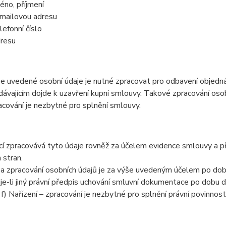
méno, příjmení
-mailovou adresu
lefonní číslo
dresu
e uvedené osobní údaje je nutné zpracovat pro odbavení objedná
dávajícím dojde k uzavření kupní smlouvy. Takové zpracování osobn
acování je nezbytné pro splnění smlouvy.
cí zpracovává tyto údaje rovněž za účelem evidence smlouvy a p
 stran.
a zpracování osobních údajů je za výše uvedeným účelem po dobu 
e-li jiný právní předpis uchování smluvní dokumentace po dobu de
a f) Nařízení – zpracování je nezbytné pro splnění právní povinnos