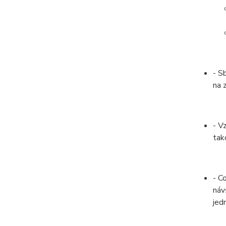
- S
na 
- V
tak
- C
náv
jed