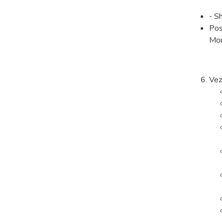
- S
Pos
Mou
Vez