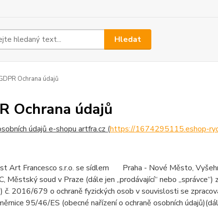
Hledat
GDPR Ochrana údajů
 Ochrana údajů
sobních údajů e-shopu artfra.cz (
https://1674295115.eshop-ryc
st Art Francesco s.r.o. se sídlem Praha - Nové Město, Vy
 Městský soud v Praze (dále jen „prodávající“ nebo „správce“)
 č. 2016/679 o ochraně fyzických osob v souvislosti se zpracov
měrnice 95/46/ES (obecné nařízení o ochraně osobních údajů)(dále 