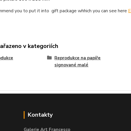
mend you to put it into gift package whhich you can see here
E
zařazeno v kategoriích
odukce
Reprodukce na papíře
signované malé
Kontakty
Galerie Art Francesco