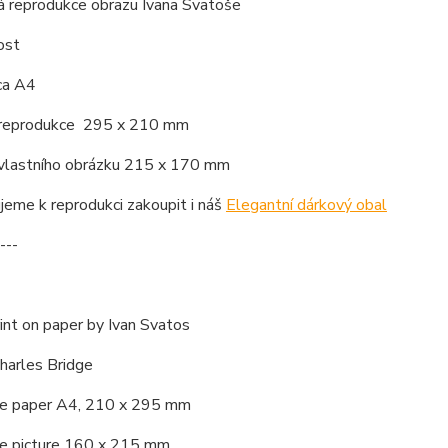
á reprodukce obrazu Ivana Svatoše
ost
ca A4
 reprodukce 295 x 210 mm
 vlastního obrázku 215 x 170 mm
eme k reprodukci zakoupit i náš
Elegantní dárkový obal
---
int on paper by Ivan Svatos
harles Bridge
the paper A4, 210 x 295 mm
the picture 160 x 215 mm