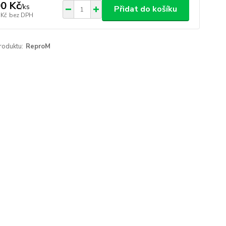
0 Kč
/
ks
Přidat do košíku
 Kč
bez DPH
roduktu:
ReproM