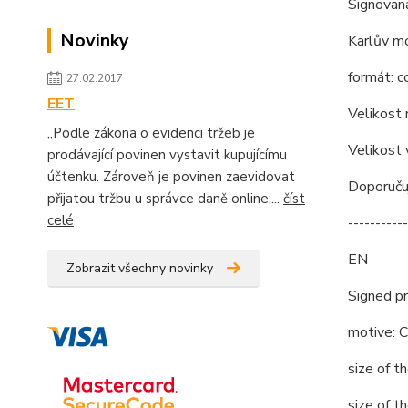
Signovan
Novinky
Karlův m
formát: c
27.02.2017
EET
Velikost
„Podle zákona o evidenci tržeb je
Velikost
prodávající povinen vystavit kupujícímu
účtenku. Zároveň je povinen zaevidovat
Doporučuj
přijatou tržbu u správce daně online;...
číst
celé
-----------
EN
Zobrazit všechny novinky
Signed pr
motive: C
size of 
size of 