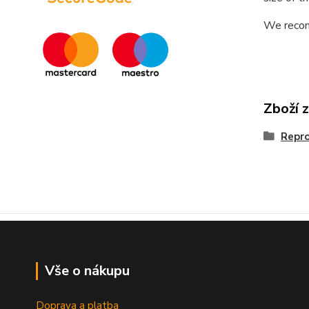
We recom
Zboží 
Repr
Vše o nákupu
Doprava a platba