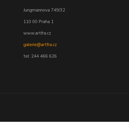
Jungmannova 749/32
110 00 Praha 1
www.artfra.cz
galerie@artfra.cz
tel: 244 466 626