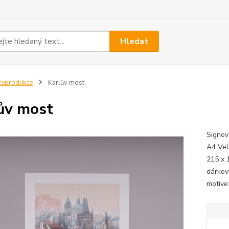
Hledat
Reprodukce
Karlův most
ův most
Signov
A4 Vel
215 x 
dárkov
motive: