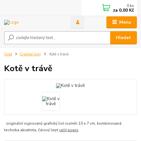
0
ks
za
0,00 Kč
Menu
Hledat
Úvod
Grafické listy
Kotě v trávě
Kotě v trávě
originální signovaný grafický list rozměr 10 x 7 cm, kombinovaná
technika akvatinta, čárový lept
celý popis