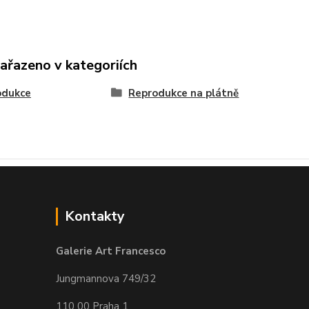
zařazeno v kategoriích
odukce
Reprodukce na plátně
Kontakty
Galerie Art Francesco
Jungmannova 749/32
110 00 Praha 1