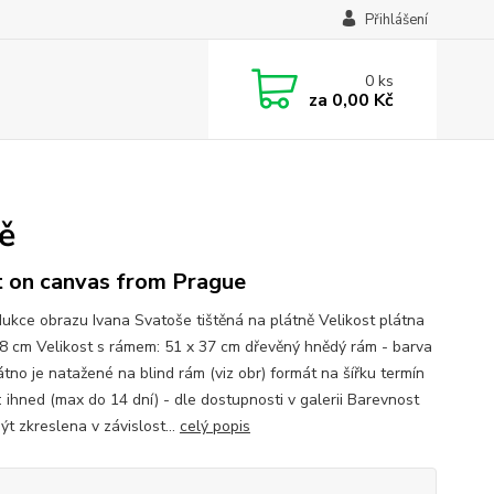
Přihlášení
0
ks
za
0,00 Kč
ě
t on canvas from Prague
ukce obrazu Ivana Svatoše tištěná na plátně Velikost plátna
8 cm Velikost s rámem: 51 x 37 cm dřevěný hnědý rám - barva
átno je natažené na blind rám (viz obr) formát na šířku termín
: ihned (max do 14 dní) - dle dostupnosti v galerii Barevnost
t zkreslena v závislost...
celý popis