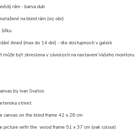
hnědý rám - barva dub
 natažené na blind rám (viz obr)
 šířku
dání: ihned (max do 14 dní) - dle dostupnosti v galerii
 může být zkreslena v závislosti na nastavení Vašeho monitoru.
canvas by Ivan Svatos
Letenska street
he canvas on the blind frame 42 x 28 cm
he picture with the wood frame 51 x 37 cm (oak colour)