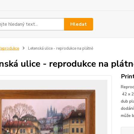
Hledat
Reprodukce
Letenská ulice - reprodukce na plátně
nská ulice - reprodukce na plátn
Prin
Reprod
42 x 2
dub pl
dodání
může bý