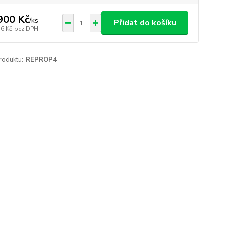
900 Kč
/
ks
Přidat do košíku
76 Kč
bez DPH
roduktu:
REPROP4