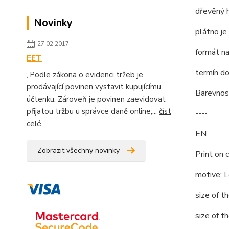
dřevěný 
Novinky
plátno je
27.02.2017
formát na
EET
termín do
„Podle zákona o evidenci tržeb je
prodávající povinen vystavit kupujícímu
Barevnost
účtenku. Zároveň je povinen zaevidovat
přijatou tržbu u správce daně online;...
číst
----
celé
EN
Zobrazit všechny novinky
Print on 
motive: 
size of t
size of t