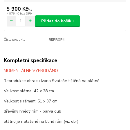
5 900 Kč
/
ks
4 876 Kč
bez DPH
Přidat do košíku
Číslo produktu:
REPROP4
Kompletní specifikace
MOMENTÁLNE VYPRODÁNO
Reprodukce obrazu Ivana Svatoše tištěná na plátně
Velikost plátna 42 x 28 cm
Velikost s rámem: 51 x 37 cm
dřevěný hnědý rám - barva dub
plátno je natažené na blind rám (viz obr)