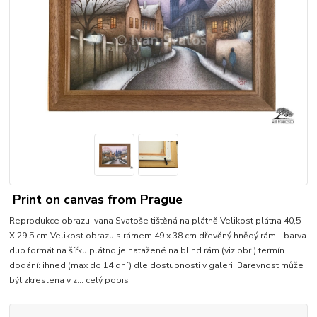
Print on canvas from Prague
Reprodukce obrazu Ivana Svatoše tištěná na plátně Velikost plátna 40,5
X 29,5 cm Velikost obrazu s rámem 49 x 38 cm dřevěný hnědý rám - barva
dub formát na šířku plátno je natažené na blind rám (viz obr.) termín
dodání: ihned (max do 14 dní) dle dostupnosti v galerii Barevnost může
být zkreslena v z...
celý popis