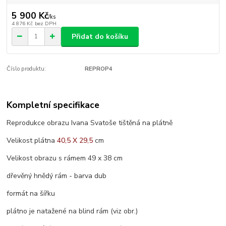
5 900 Kč
/
ks
4 876 Kč
bez DPH
Přidat do košíku
Číslo produktu:
REPROP4
Kompletní specifikace
Reprodukce obrazu Ivana Svatoše tištěná na plátně
Velikost plátna
40,5 X 29,5
cm
Velikost obrazu s rámem 49 x 38 cm
dřevěný hnědý rám - barva dub
formát na šířku
plátno je natažené na blind rám (viz obr.)