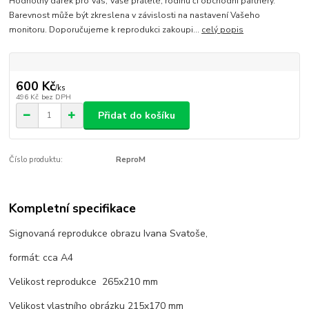
Hodnotný dárek pro Vás, Vaše přátelé, rodinu či obchodní partnery.
Barevnost může být zkreslena v závislosti na nastavení Vašeho
monitoru. Doporučujeme k reprodukci zakoupi...
celý popis
600 Kč
/
ks
496 Kč
bez DPH
Přidat do košíku
Číslo produktu:
ReproM
Kompletní specifikace
Signovaná reprodukce obrazu Ivana Svatoše,
formát: cca A4
Velikost reprodukce 265x210 mm
Velikost vlastního obrázku 215x170 mm