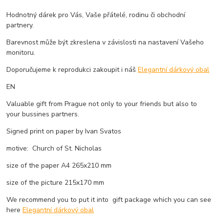
Hodnotný dárek pro Vás, Vaše přátelé, rodinu či obchodní
partnery.
Barevnost může být zkreslena v závislosti na nastavení Vašeho
monitoru.
Doporučujeme k reprodukci zakoupit i náš
Elegantní dárkový obal
EN
Valuable gift from Prague not only to your friends but also to
your bussines partners.
Signed print on paper by Ivan Svatos
motive:
Church of St. Nicholas
size of the paper A4 265x210 mm
size of the picture 215x170 mm
We recommend you to put it into gift package which you can see
here
Elegantní dárkový obal