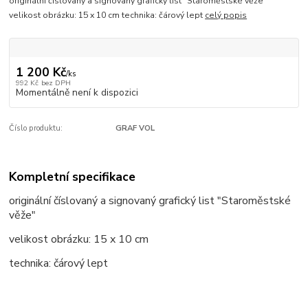
originální číslovaný a signovaný grafický list "Staroměstské věže"
velikost obrázku: 15 x 10 cm technika: čárový lept
celý popis
1 200 Kč
/
ks
992 Kč
bez DPH
Momentálně není k dispozici
Číslo produktu:
GRAF VOL
Kompletní specifikace
originální číslovaný a signovaný grafický list "Staroměstské
věže"
velikost obrázku: 15 x 10 cm
technika: čárový lept