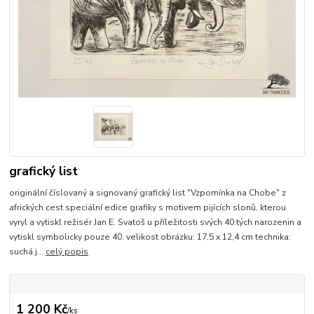
grafický list
originální číslovaný a signovaný grafický list "Vzpomínka na Chobe" z
afrických cest speciální edice grafiky s motivem pijících slonů, kterou
vyryl a vytiskl režisér Jan E. Svatoš u příležitosti svých 40.tých narozenin a
vytiskl symbolicky pouze 40. velikost obrázku: 17,5 x 12,4 cm technika:
suchá j...
celý popis
1 200 Kč
/
ks