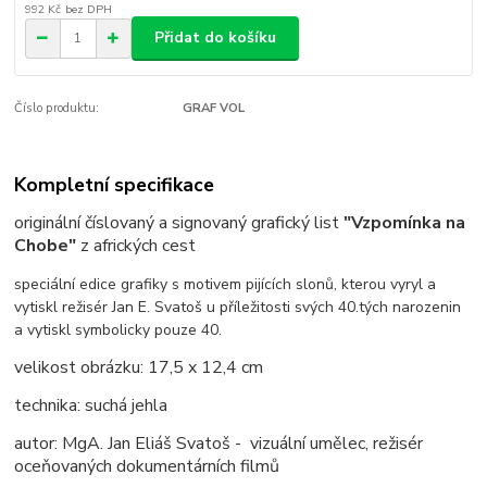
992 Kč
bez DPH
Přidat do košíku
Číslo produktu:
GRAF VOL
Kompletní specifikace
originální číslovaný a signovaný grafický list
"Vzpomínka na
Chobe"
z afrických cest
speciální edice grafiky s motivem pijících slonů, kterou vyryl a
vytiskl režisér Jan E. Svatoš u příležitosti svých 40.tých narozenin
a vytiskl symbolicky pouze 40.
velikost obrázku: 17,5 x 12,4 cm
technika: suchá jehla
autor: MgA. Jan Eliáš Svatoš - vizuální umělec, režisér
oceňovaných dokumentárních filmů