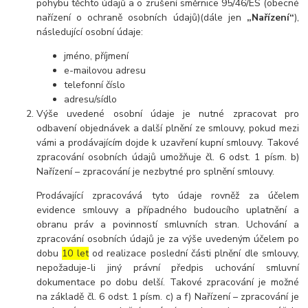
pohybu těchto údajů a o zrušení směrnice 95/46/ES (obecné
nařízení o ochraně osobních údajů)(dále jen
„Nařízení“
),
následující osobní údaje:
jméno, příjmení
e-mailovou adresu
telefonní číslo
adresu/sídlo
Výše uvedené osobní údaje je nutné zpracovat pro
odbavení objednávek a další plnění ze smlouvy, pokud mezi
vámi a prodávajícím dojde k uzavření kupní smlouvy. Takové
zpracování osobních údajů umožňuje čl. 6 odst. 1 písm. b)
Nařízení – zpracování je nezbytné pro splnění smlouvy.
Prodávající zpracovává tyto údaje rovněž za účelem
evidence smlouvy a případného budoucího uplatnění a
obranu práv a povinností smluvních stran. Uchování a
zpracování osobních údajů je za výše uvedeným účelem po
dobu
10 let
od realizace poslední části plnění dle smlouvy,
nepožaduje-li jiný právní předpis uchování smluvní
dokumentace po dobu delší. Takové zpracování je možné
na základě čl. 6 odst. 1 písm. c) a f) Nařízení – zpracování je