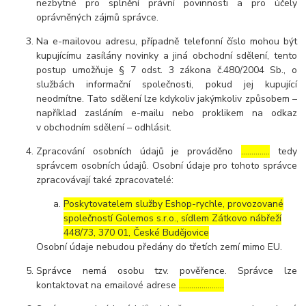
nezbytné pro splnění právní povinnosti a pro účely
oprávněných zájmů správce.
Na e-mailovou adresu, případně telefonní číslo mohou být
kupujícímu zasílány novinky a jiná obchodní sdělení, tento
postup umožňuje § 7 odst. 3 zákona č.480/2004 Sb., o
službách informační společnosti, pokud jej kupující
neodmítne. Tato sdělení lze kdykoliv jakýmkoliv způsobem –
například zasláním e-mailu nebo proklikem na odkaz
v obchodním sdělení – odhlásit.
Zpracování osobních údajů je prováděno
…………..
tedy
správcem osobních údajů. Osobní údaje pro tohoto správce
zpracovávají také zpracovatelé:
Poskytovatelem služby Eshop-rychle, provozované
společností Golemos s.r.o., sídlem Zátkovo nábřeží
448/73, 370 01, České Budějovice
Osobní údaje nebudou předány do třetích zemí mimo EU.
Správce nemá osobu tzv. pověřence. Správce lze
kontaktovat na emailové adrese
………………….