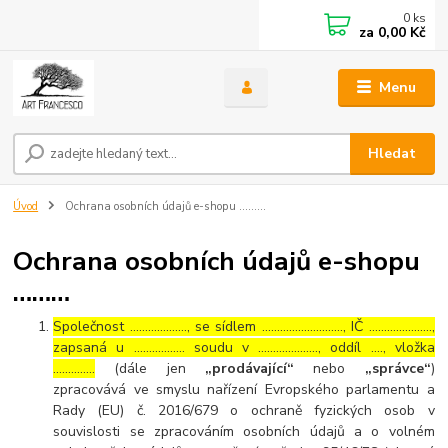
0
ks
za
0,00 Kč
Menu
Hledat
Úvod
Ochrana osobních údajů e-shopu ………
Ochrana osobních údajů e-shopu
………
Společnost ………………., se sídlem ………………………, IČ …………………,
zapsaná u …………….. soudu v ……………….., oddíl …., vložka
…………..
(dále jen
„prodávající“
nebo
„správce“
)
zpracovává ve smyslu nařízení Evropského parlamentu a
Rady (EU) č. 2016/679 o ochraně fyzických osob v
souvislosti se zpracováním osobních údajů a o volném