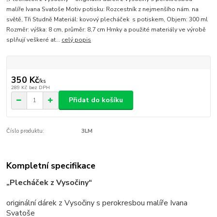
malíře Ivana Svatoše Motiv potisku: Rozcestník z nejmenšího nám. na
světě, Tři Studně Materiál: kovový plecháček s potiskem, Objem: 300 ml
Rozměr: výška: 8 cm, průměr: 8,7 cm Hrnky a použité materiály ve výrobě
splňují veškeré at...
celý popis
350 Kč
/
ks
289 Kč
bez DPH
Přidat do košíku
Číslo produktu:
3LM
Kompletní specifikace
„Plecháček z Vysočiny“
originální dárek z Vysočiny s perokresbou malíře Ivana
Svatoše