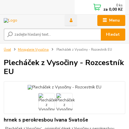
0
ks
za
0,00 Kč
Menu
Hledat
Úvod
Minigalerie Vysočina
Plecháček z Vysočiny - Rozcestník EU
Plecháček z Vysočiny - Rozcestník
EU
hrnek s perokresbou Ivana Svatoše
„Plecháček z Vysočiny“ originální dárek z Vysočiny s perokresbou