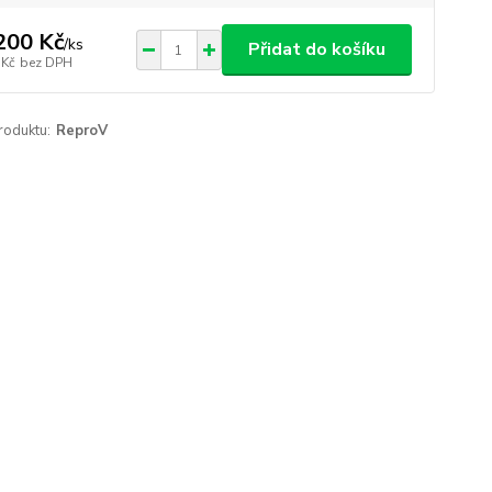
200 Kč
/
ks
Přidat do košíku
 Kč
bez DPH
roduktu:
ReproV