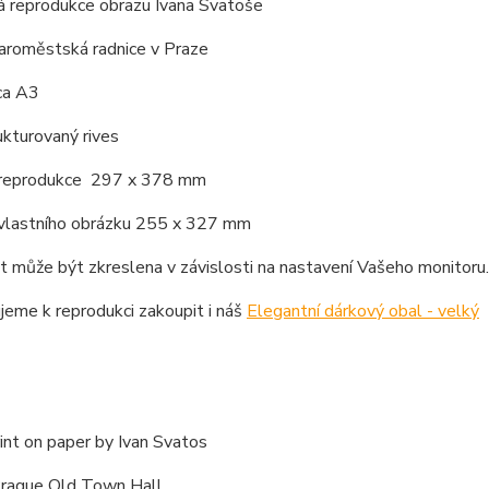
á reprodukce obrazu Ivana Svatoše
taroměstská radnice v Praze
ca A3
rukturovaný rives
 reprodukce 297 x 378 mm
 vlastního obrázku 255 x 327 mm
 může být zkreslena v závislosti na nastavení Vašeho monitoru.
eme k reprodukci zakoupit i náš
Elegantní dárkový obal - velký
int on paper by Ivan Svatos
Prague Old Town Hall