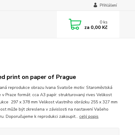
Přihlášení
0
ks
za
0,00 Kč
ed print on paper of Prague
aná reprodukce obrazu Ivana Svatoše motiv: Staroměstská
 v Praze formát: cca A3 papír: strukturovaný rives Velikost
ukce 297 x 378 mm Velikost vlastního obrázku 255 x 327 mm
ost může být zkreslena v závislosti na nastavení Vašeho
ru. Doporučujeme k reprodukci zakoupit...
celý popis