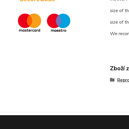
size of 
size of 
We recom
Zboží 
Repr