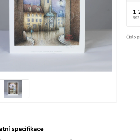
1 
992
Číslo p
tní specifikace