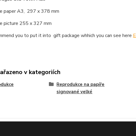
the paper A3, 297 x 378 mm
the picture 255 x 327 mm
mend you to put it into gift package whhich you can see here
E
zařazeno v kategoriích
odukce
Reprodukce na papíře
signované velké