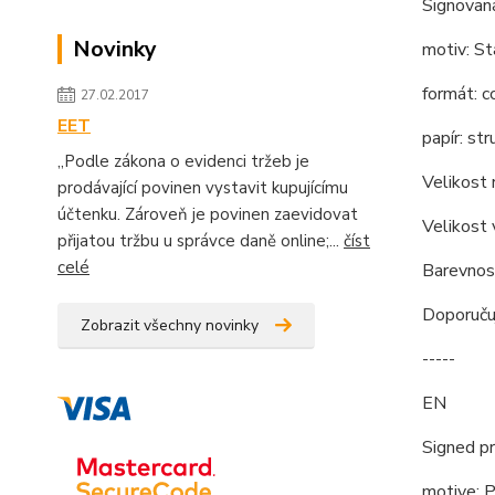
Signovan
Novinky
motiv: S
formát: c
27.02.2017
EET
papír: st
„Podle zákona o evidenci tržeb je
Velikost
prodávající povinen vystavit kupujícímu
účtenku. Zároveň je povinen zaevidovat
Velikost
přijatou tržbu u správce daně online;...
číst
celé
Barevnost
Doporučuj
Zobrazit všechny novinky
-----
EN
Signed pr
motive: 