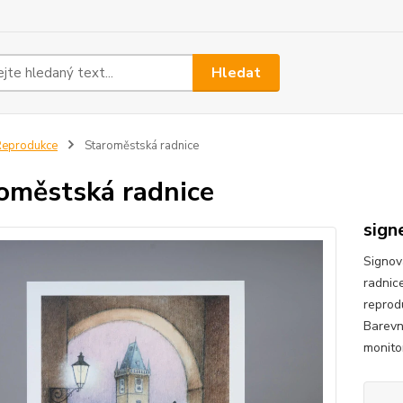
Hledat
Reprodukce
Staroměstská radnice
oměstská radnice
sign
Signov
radnice
reprod
Barevn
monito