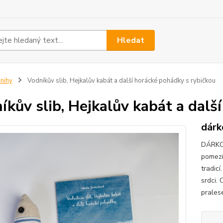
Hledat
nihy
Vodníkův slib, Hejkalův kabát a další horácké pohádky s rybičkou
íkův slib, Hejkalův kabát a dalš
dárk
DÁRKOV
pomezí
tradicí
srdci. 
pralese