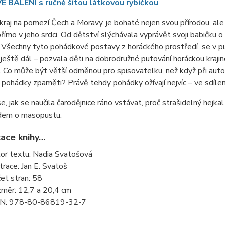
 BALENÍ s ručně šitou látkovou rybičkou
kraj na pomezí Čech a Moravy, je bohaté nejen svou přírodou, ale 
přímo v jeho srdci. Od dětství slýchávala vyprávět svoji babičku o
. Všechny tyto pohádkové postavy z horáckého prostředí se v pu
ještě dál – pozvala děti na dobrodružné putování horáckou krajin
Co může být větší odměnou pro spisovatelku, než když při auto
í pohádky zpaměti? Právě tehdy pohádky ožívají nejvíc – ve sdílené
e, jak se naučila čarodějnice ráno vstávat, proč strašidelný hejk
em o masopustu.
kace knihy…
or textu: Nadia Svatošová
strace: Jan E. Svatoš
et stran: 58
měr: 12,7 a 20,4 cm
N: 978-80-86819-32-7