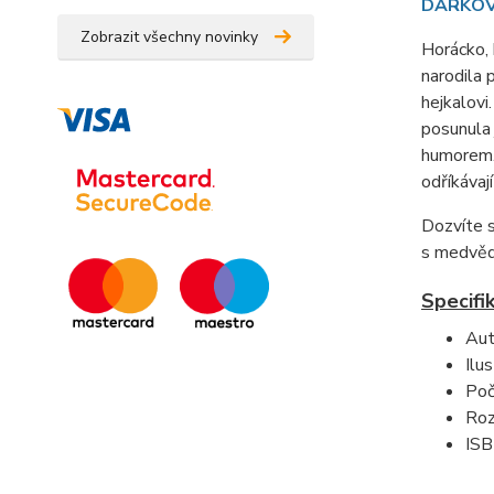
DÁRKOVÉ
Zobrazit všechny novinky
Horácko, 
narodila 
hejkalovi
posunula 
humorem. 
odříkávaj
Dozvíte s
s medvěd
Specifi
Aut
Ilu
Poč
Roz
ISB