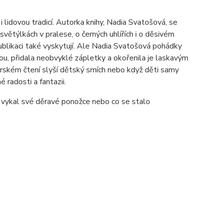
i lidovou tradicí. Autorka knihy, Nadia Svatošová, se
 světýlkách v pralese, o černých uhlířích i o děsivém
blikaci také vyskytují. Ale Nadia Svatošová pohádky
ou, přidala neobvyklé zápletky a okořenila je laskavým
rském čtení slyší dětský smích nebo když děti samy
 radosti a fantazii.
al vykal své děravé ponožce nebo co se stalo