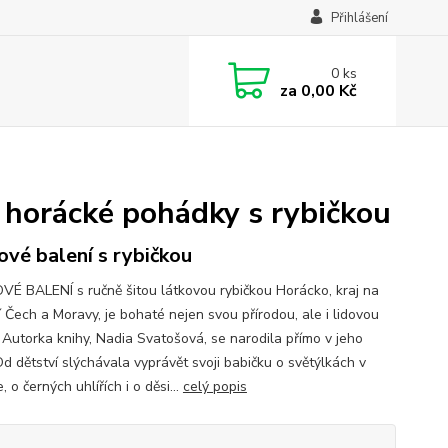
Přihlášení
0
ks
za
0,00 Kč
í horácké pohádky s rybičkou
ové balení s rybičkou
É BALENÍ s ručně šitou látkovou rybičkou Horácko, kraj na
 Čech a Moravy, je bohaté nejen svou přírodou, ale i lidovou
. Autorka knihy, Nadia Svatošová, se narodila přímo v jeho
Od dětství slýchávala vyprávět svoji babičku o světýlkách v
, o černých uhlířích i o děsi...
celý popis