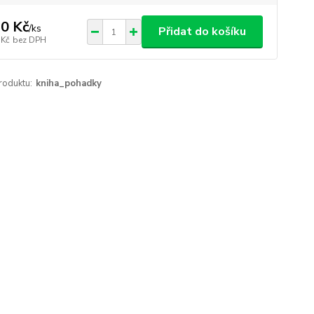
0 Kč
/
ks
Přidat do košíku
 Kč
bez DPH
roduktu:
kniha_pohadky