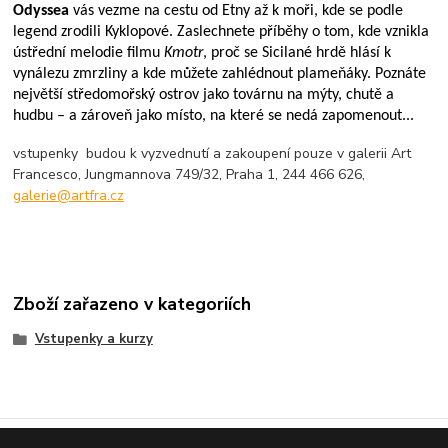
Odyssea
vás vezme na cestu od Etny až k moři, kde se podle
legend zrodili Kyklopové. Zaslechnete příběhy o tom, kde vznikla
ústřední melodie filmu
Kmotr
, proč se Sicilané hrdě hlásí k
vynálezu zmrzliny a kde můžete zahlédnout plameňáky. Poznáte
největší středomořský ostrov jako továrnu na mýty, chutě a
hudbu – a zároveň jako místo, na které se nedá zapomenout...
vstupenky budou k vyzvednutí a zakoupení pouze v galerii Art
Francesco, Jungmannova 749/32, Praha 1, 244 466 626,
galerie@artfra.cz
Zboží zařazeno v kategoriích
Vstupenky a kurzy