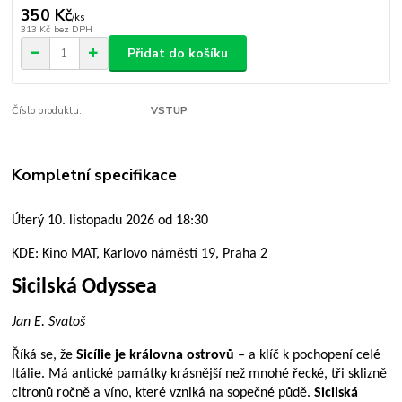
350 Kč
/
ks
313 Kč
bez DPH
Přidat do košíku
Číslo produktu:
VSTUP
Kompletní specifikace
Úterý 10. listopadu 2026 od 18:30
KDE: Kino MAT, Karlovo náměstí 19, Praha 2
Sicilská Odyssea
Jan E. Svatoš
Říká se, že
Sicílie je královna ostrovů
– a klíč k pochopení celé
Itálie. Má antické památky krásnější než mnohé řecké, tři sklizně
citronů ročně a víno, které vzniká na sopečné půdě.
Sicilská